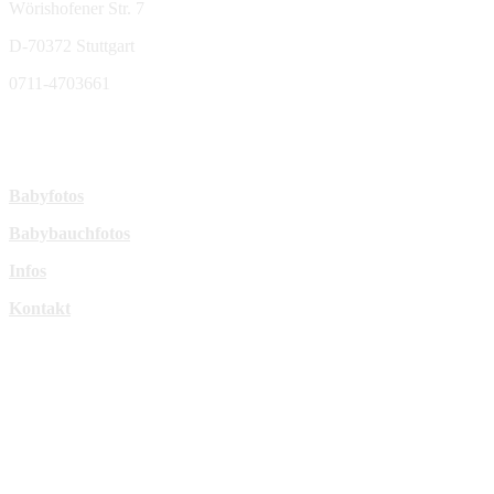
Wörishofener Str. 7
D-70372 Stuttgart
0711-4703661
sperl-fotografie@t-online.de
Mehr Infos:
Babyfotos
Babybauchfotos
Infos
Kontakt