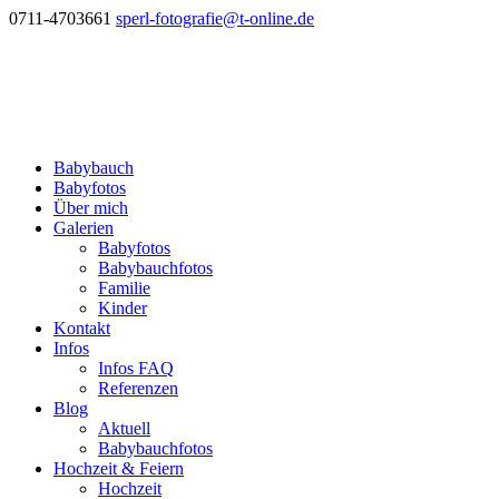
0711-4703661
sperl-fotografie@t-online.de
Babybauch
Babyfotos
Über mich
Galerien
Babyfotos
Babybauchfotos
Familie
Kinder
Kontakt
Infos
Infos FAQ
Referenzen
Blog
Aktuell
Babybauchfotos
Hochzeit & Feiern
Hochzeit