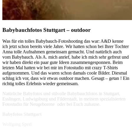
Babybauchfotos Stuttgart – outdoor
Was für ein tolles Babybauch-Fotoshooting das war: A&D kenne
ich jetzt schon bereits viele Jahre. Wir hatten schon bei Ihrer Tochter
Anna tolle Aufnahmen gemeinsam gemacht. Und natürlich auch
vom Babybauch. Als A. mich anrief, habe ich mich sehr gefreut und
wir haben direkt ein paar gute Ideen zusammengesponnen. Beim
letzten Mal hatten wir bei mir im Fotostudio mit crazy T-Shirts
aufgenommen. Und das waren schon damals coole Bilder. Diesmal
schlug ich vor, dass wir etwas outdoor machen. Gesagt – getan ! Ein
richtig tolles Erlebnis wieder gemeinsam.
Natürliche Babyfotos und stilvolle Babybauchfotos in Stuttgart,
Esslingen, Ludwigsburg und Filderstadt, in meinem spezialisierten
Fotostudio für Neugeborene oder bei Euch zuhause.
Babyfotos Stuttgart
Wolfgang Sperl