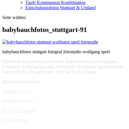
Taufe Kommunion Konfirmation
Einschulungsfotos Stuttgart & Umland
Seite wählen
babybauchfotos_stuttgart-91
babybauchfotos stuttgart fotograf fotostudio wolfgang sperl
Natürliche Babyfotos und stilvolle Babybauchfotos in Stuttgart,
Esslingen, Ludwigsburg und Filderstadt, in meinem spezialisierten
Fotostudio für Neugeborene oder bei Euch zuhause.
Babyfotos Stuttgart
Wolfgang Sperl
Wörishofener Str. 7
D-70372 Stuttgart
0711-4703661