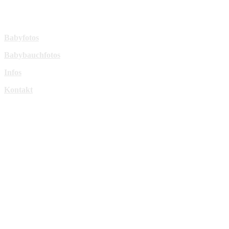
sperl-fotografie@t-online.de
Mehr Infos:
Babyfotos
Babybauchfotos
Infos
Kontakt