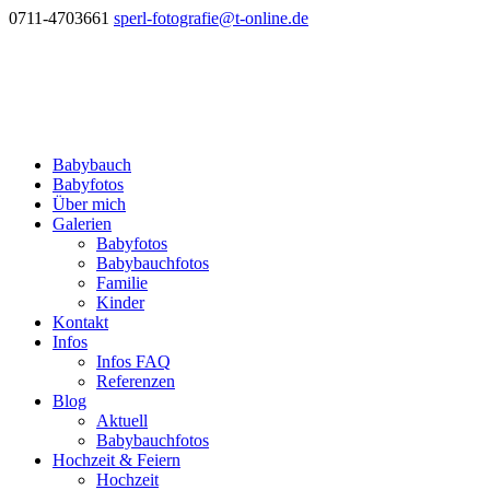
0711-4703661
sperl-fotografie@t-online.de
Babybauch
Babyfotos
Über mich
Galerien
Babyfotos
Babybauchfotos
Familie
Kinder
Kontakt
Infos
Infos FAQ
Referenzen
Blog
Aktuell
Babybauchfotos
Hochzeit & Feiern
Hochzeit