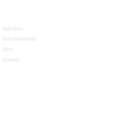
sperl-fotografie@t-online.de
Mehr Infos:
Babyfotos
Babybauchfotos
Infos
Kontakt