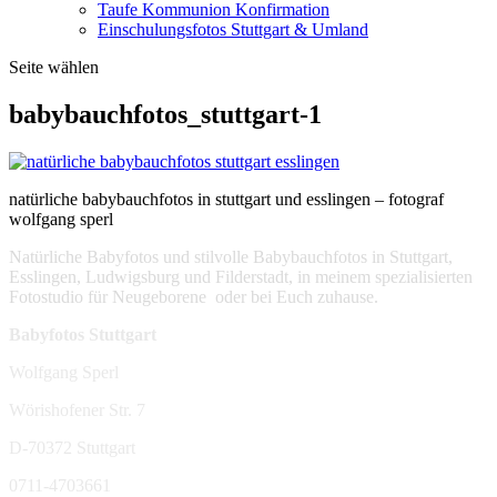
Taufe Kommunion Konfirmation
Einschulungsfotos Stuttgart & Umland
Seite wählen
babybauchfotos_stuttgart-1
natürliche babybauchfotos in stuttgart und esslingen – fotograf
wolfgang sperl
Natürliche Babyfotos und stilvolle Babybauchfotos in Stuttgart,
Esslingen, Ludwigsburg und Filderstadt, in meinem spezialisierten
Fotostudio für Neugeborene oder bei Euch zuhause.
Babyfotos Stuttgart
Wolfgang Sperl
Wörishofener Str. 7
D-70372 Stuttgart
0711-4703661