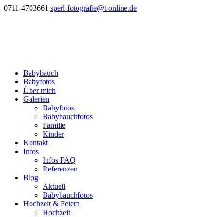
0711-4703661
sperl-fotografie@t-online.de
Babybauch
Babyfotos
Über mich
Galerien
Babyfotos
Babybauchfotos
Familie
Kinder
Kontakt
Infos
Infos FAQ
Referenzen
Blog
Aktuell
Babybauchfotos
Hochzeit & Feiern
Hochzeit