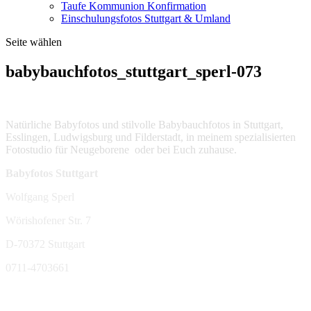
Taufe Kommunion Konfirmation
Einschulungsfotos Stuttgart & Umland
Seite wählen
babybauchfotos_stuttgart_sperl-073
Natürliche Babyfotos und stilvolle Babybauchfotos in Stuttgart,
Esslingen, Ludwigsburg und Filderstadt, in meinem spezialisierten
Fotostudio für Neugeborene oder bei Euch zuhause.
Babyfotos Stuttgart
Wolfgang Sperl
Wörishofener Str. 7
D-70372 Stuttgart
0711-4703661
sperl-fotografie@t-online.de