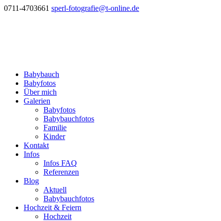
0711-4703661
sperl-fotografie@t-online.de
Babybauch
Babyfotos
Über mich
Galerien
Babyfotos
Babybauchfotos
Familie
Kinder
Kontakt
Infos
Infos FAQ
Referenzen
Blog
Aktuell
Babybauchfotos
Hochzeit & Feiern
Hochzeit